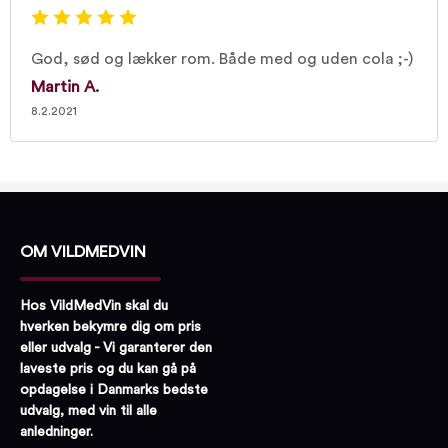
God, sød og lækker rom. Både med og uden cola ;-)
Martin A.
8.2.2021
OM VILDMEDVIN
Hos VildMedVin skal du
hverken bekymre dig om pris
eller udvalg - Vi garanterer den
laveste pris og du kan gå på
opdagelse i Danmarks bedste
udvalg, med vin til alle
anledninger.