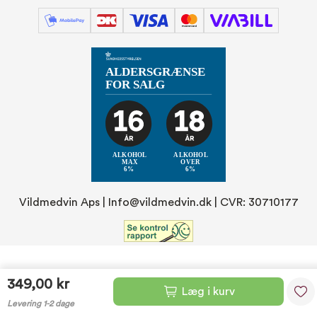
Vildmedvin Aps |
Info@vildmedvin.dk
| CVR: 30710177
349,00 kr
Læg i kurv
Levering 1-2 dage