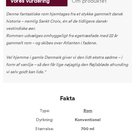
Vores vurdering
Om produktet
Denne fantastiske rom hjemtages fra et stykke gammelt dansk
historie – nemlig Sankt Croix, én af de tidligere dansk-
vestindiske øer.
Rommen udvælges omhyggeligt fra egetræsfade med 22 år
gammelt rom – og skibes over Atlanten i fadene.
Vel hjemme i gamle Danmark giver vi den lidt ekstra sødme – i
form af vanilje – så den får lige nøjagtig den fløjlsbløde afrunding
vi selv godt kan lide."
Fakta
Type:
Rom
Dyrkning:
Konventionel
Størrelse:
700 ml