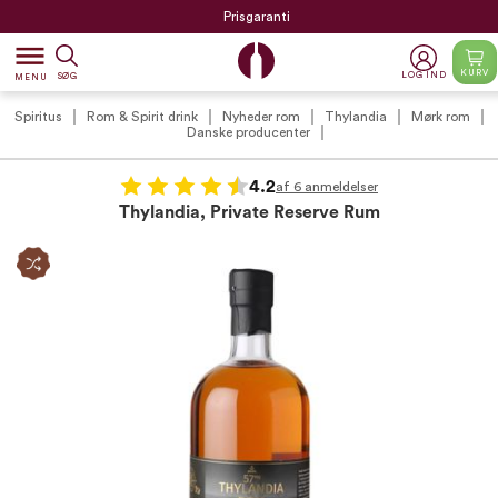
Prisgaranti
dehaze
KURV
LOG IND
SØG
MENU
Spiritus
Rom & Spirit drink
Nyheder rom
Thylandia
Mørk rom
Danske producenter
4.2
af 6 anmeldelser
Thylandia, Private Reserve Rum