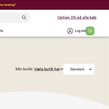
tis levering*
Optjen 5% på alle køb
Log ind
ts
Min butik: