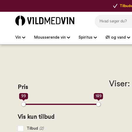
Tilbudsp
Vin
Mousserende vin
Spiritus
Øl og vand
Viser:
Pris
99
189
Vis kun tilbud
Tilbud
(2)