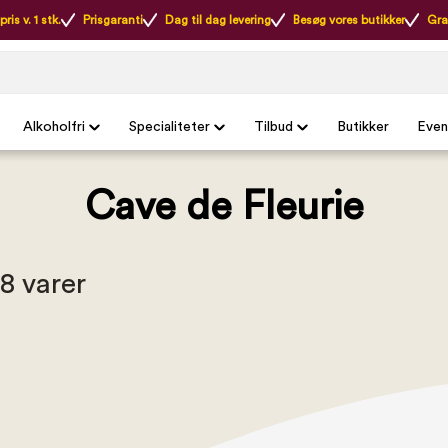
ris v. 1 stk.
Prisgaranti
Dag til dag levering
Besøg vores butikker
Gra
Alkoholfri
Specialiteter
Tilbud
Butikker
Even
Cave de Fleurie
 8 varer