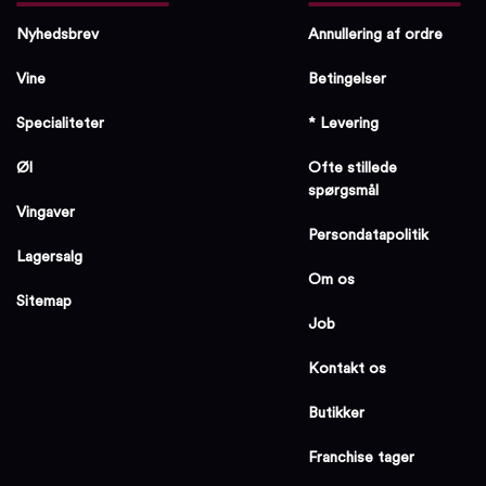
Nyhedsbrev
Annullering af ordre
Vine
Betingelser
Specialiteter
* Levering
Øl
Ofte stillede
spørgsmål
Vingaver
Persondatapolitik
Lagersalg
Om os
Sitemap
Job
Kontakt os
Butikker
Franchise tager