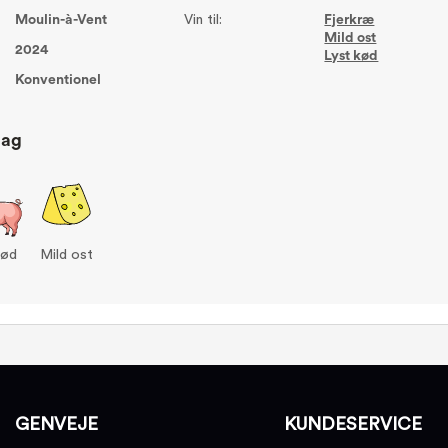
Moulin-à-Vent
Vin til:
Fjerkræ
Mild ost
2024
Lyst kød
Konventionel
lag
kød
Mild ost
GENVEJE
KUNDESERVICE