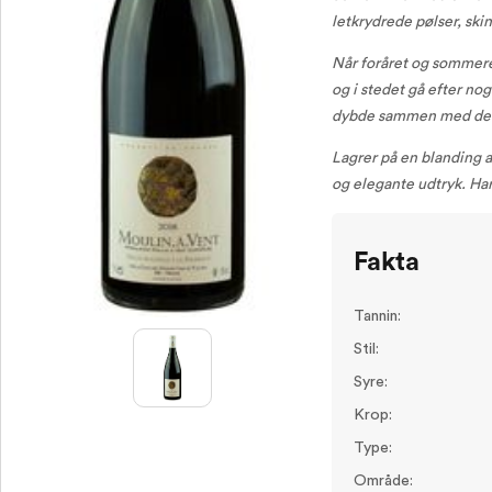
letkrydrede pølser, ski
Når foråret og sommere
og i stedet gå efter no
dybde sammen med det
Lagrer på en blanding a
og elegante udtryk. Har 
Fakta
Tannin:
Stil:
Syre:
Krop:
Type:
Område: