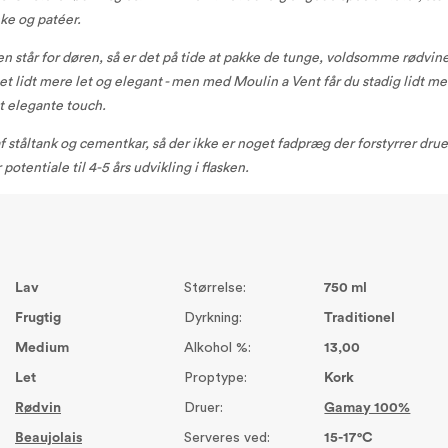
nke og patéer.
n står for døren, så er det på tide at pakke de tunge, voldsomme rødvin
get lidt mere let og elegant - men med Moulin a Vent får du stadig lidt me
 elegante touch.
f ståltank og cementkar, så der ikke er noget fadpræg der forstyrrer drue
potentiale til 4-5 års udvikling i flasken.
Lav
Størrelse:
750 ml
Frugtig
Dyrkning:
Traditionel
Medium
Alkohol %:
13,00
Let
Proptype:
Kork
Rødvin
Druer:
Gamay 100%
Beaujolais
Serveres ved:
15-17°C