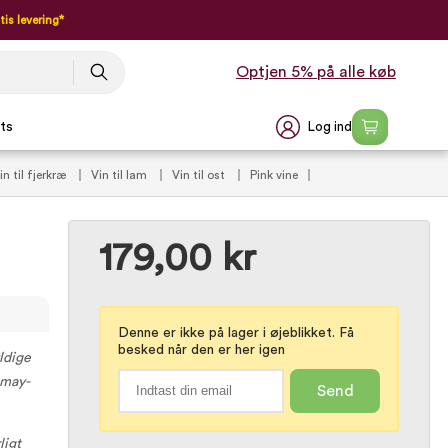
tis levering*
Optjen 5% på alle køb
Log ind
ts
in til fjerkræ
Vin til lam
Vin til ost
Pink vine
 franske vine
Vinproducenter
Cave de Fleurie
Hverdagsvine
179,00 kr
Denne er ikke på lager i øjeblikket. Få
besked når den er her igen
ldige
amay-
Send
ligt