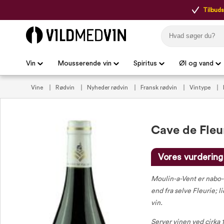
Tilbudsp
Vin
Mousserende vin
Spiritus
Øl og vand
Vine
Rødvin
Nyheder rødvin
Fransk rødvin
Vintype
VildMedVins udvalgte franske rødvine
VildMedVins udvalgte rød
Beaujolais rødvin
Udvalgte kundefavoritter
VildMedVins anbe
Cave de Fleu
Vores vurdering
Moulin-a-Vent er nabo-k
end fra selve Fleurie; 
vin.
Server vinen ved cirka 1