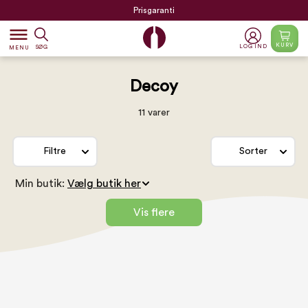
Prisgaranti
dehaze
KURV
LOG IND
SØG
MENU
Decoy
11 varer
Filtre
Sorter
Min butik:
Vis flere