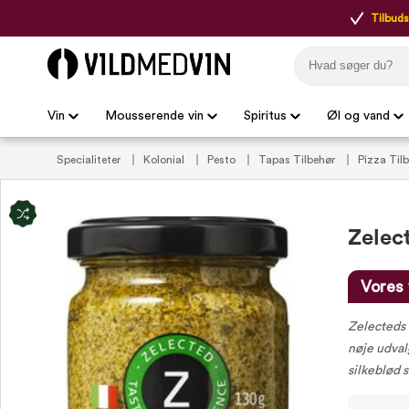
Tilbudsp
Vin
Mousserende vin
Spiritus
Øl og vand
Specialiteter
Kolonial
Pesto
Tapas Tilbehør
Pizza Til
Zelec
Vores 
Zelecteds B
nøje udval
silkeblød 