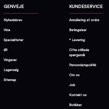
GENVEJE
KUNDESERVICE
Nyhedsbrev
Annullering af ordre
Vine
Betingelser
Specialiteter
* Levering
Øl
Ofte stillede
spørgsmål
Vingaver
Persondatapolitik
Lagersalg
Om os
Sitemap
Job
Kontakt os
Butikker