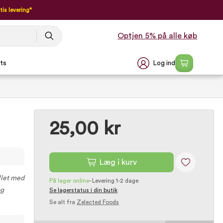
tis levering*
Optjen 5% på alle køb
Log ind
ts
25,00 kr
Læg i kurv
illet med
På lager online
-
Levering 1-2 dage
og
Se lagerstatus i din butik
Se alt fra
Zelected Foods