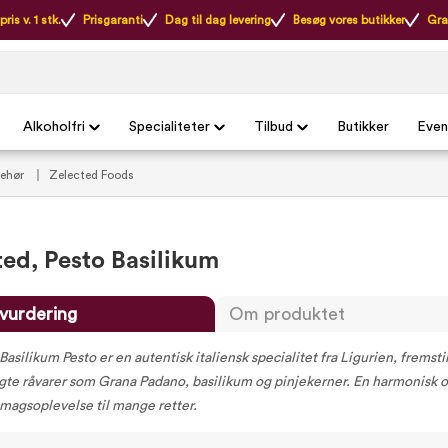
ris v. 1 stk.
Prisgaranti
Dag til dag levering
Besøg vores butikker
Gra
Alkoholfri
Specialiteter
Tilbud
Butikker
Even
behør
Zelected Foods
ted, Pesto Basilikum
vurdering
Om produktet
asilikum Pesto er en autentisk italiensk specialitet fra Ligurien, fremst
gte råvarer som Grana Padano, basilikum og pinjekerner. En harmonisk 
smagsoplevelse til mange retter.