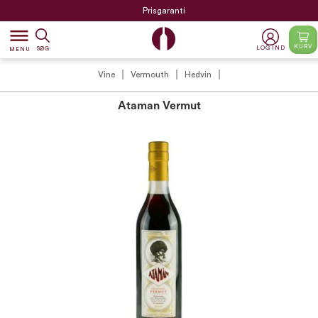
Prisgaranti
dehaze
KURV
LOG IND
SØG
MENU
Vine
Vermouth
Hedvin
Ataman Vermut