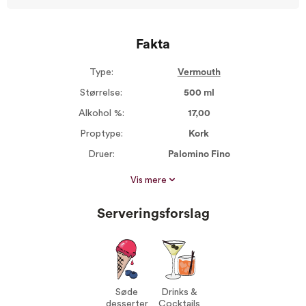
Fakta
Type:
Vermouth
Størrelse:
500 ml
Alkohol %:
17,00
Proptype:
Kork
Druer:
Palomino Fino
Vin til:
Søde desserter
Vis mere
Drinks & Cocktails
Serveringsforslag
Søde
Drinks &
desserter
Cocktails