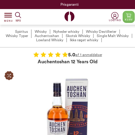
Prisgaranti
dehaze
KURV
LOG IND
SØG
MENU
Spiritus
Whisky
Nyheder whisky
Whisky Destillerier
Whisky Typer
Auchentoshan
Skotsk Whisky
Single Malt Whisky
Lowland Whisky
Ikke røget whisky
5.0
af 1 anmeldelser
Auchentoshan 12 Years Old