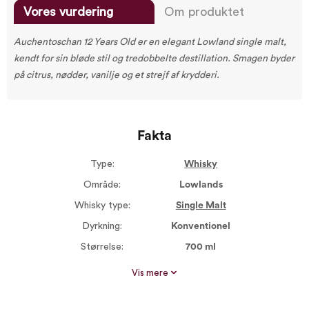
Vores vurdering
Om produktet
Auchentoschan 12 Years Old er en elegant Lowland single malt,
kendt for sin bløde stil og tredobbelte destillation. Smagen byder
på citrus, nødder, vanilje og et strejf af krydderi.
Fakta
Type:
Whisky
Område:
Lowlands
Whisky type:
Single Malt
Dyrkning:
Konventionel
Størrelse:
700 ml
Alkohol %:
40,00
Vis mere
Røgsmag:
Ikke røget