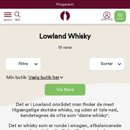
Prisgaranti
dehaze
KURV
LOG IND
SØG
MENU
Lowland Whisky
19 varer
Filtre
Sorter
Min butik:
Vis flere
Det er i Lowland området man finder de mest
tilgængelige skotske whisky, og uden at tale ned,
kendetegnes de ofte som "dame whisky".
Det er whisky som er runde i smagen, afbalancerede