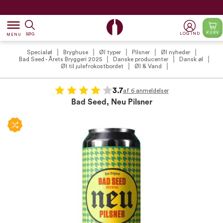
Gratis levering*
dehaze
KURV
LOG IND
SØG
MENU
Specialøl
Bryghuse
Øl typer
Pilsner
Øl nyheder
Bad Seed - Årets Bryggeri 2025
Danske producenter
Dansk øl
Øl til julefrokostbordet
Øl & Vand
3.7
af 6 anmeldelser
Bad Seed, Neu Pilsner