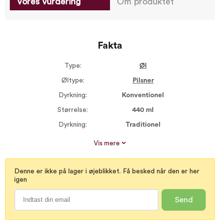
Vores vurdering
Om produktet
Fakta
Type:
Øl
Øltype:
Pilsner
Dyrkning:
Konventionel
Størrelse:
440 ml
Dyrkning:
Traditionel
Alkohol %:
5,00
Vis mere
Øl bitterhed:
Lidt bitter
Denne er ikke på lager i øjeblikket. Få besked når den er her
igen
Send