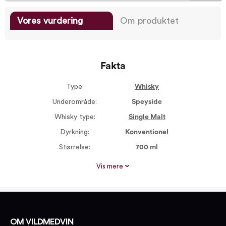
Vores vurdering
Om produktet
Fakta
Type:
Whisky
Underområde:
Speyside
Whisky type:
Single Malt
Dyrkning:
Konventionel
Størrelse:
700 ml
Alkohol %:
46,00
Vis mere
Røgsmag:
Medium røget
Proptype:
Ukendt
OM VILDMEDVIN