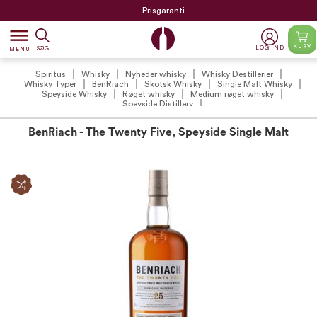
Prisgaranti
dehaze
KURV
LOG IND
SØG
MENU
Spiritus
Whisky
Nyheder whisky
Whisky Destillerier
Whisky Typer
BenRiach
Skotsk Whisky
Single Malt Whisky
Speyside Whisky
Røget whisky
Medium røget whisky
Speyside Distillery
BenRiach - The Twenty Five, Speyside Single Malt