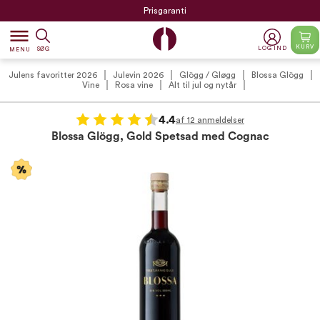
Prisgaranti
dehaze
KURV
LOG IND
SØG
MENU
Julens favoritter 2026
Julevin 2026
Glögg / Gløgg
Blossa Glögg
Vine
Rosa vine
Alt til jul og nytår
4.4
af 12 anmeldelser
Blossa Glögg, Gold Spetsad med Cognac