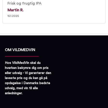
Frisk og frugtig IPA
Martin R.
15.1.2025
OM VILDMEDVIN
Hos VildMedVin skal du
hverken bekymre dig om pris
eller udvalg - Vi garanterer den
laveste pris og du kan gå på
opdagelse i Danmarks bedste
udvalg, med vin til alle
anledninger.