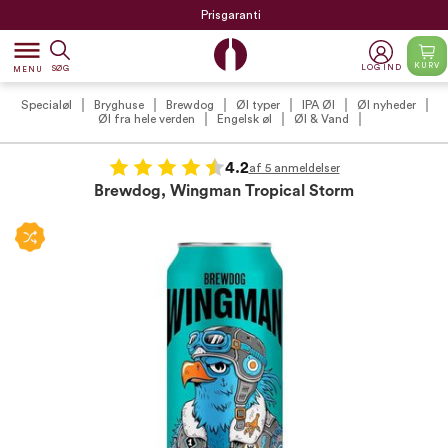
Prisgaranti
dehaze
KURV
LOG IND
SØG
MENU
Specialøl
Bryghuse
Brewdog
Øl typer
IPA Øl
Øl nyheder
Øl fra hele verden
Engelsk øl
Øl & Vand
4.2
af 5 anmeldelser
Brewdog, Wingman Tropical Storm