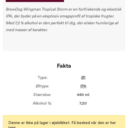
BrewDog Wingman Tropical Storm er en forfriskende og eksotisk
IPA, der byder på en eksplosiv smagsprofil af tropiske frugter.
Med 7,2 % alkohol er den perfekt til dig, der elsker humlerige øl
med masser af karakter.
Fakta
Type:
Øl
Øltype:
IPA
Størrelse:
440 ml
Alkohol %:
7,20
Denne er ikke på lager i øjeblikket. Få besked når den er her
igen