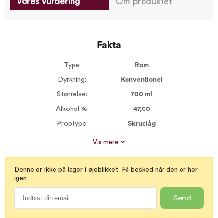
Vores vurdering
Om produktet
Fakta
Type:
Rom
Dyrkning:
Konventionel
Størrelse:
700 ml
Alkohol %:
47,00
Proptype:
Skruelåg
Rom type:
Mørk rom
Vis mere
Denne er ikke på lager i øjeblikket. Få besked når den er her
igen
Send