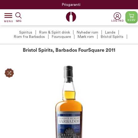
Prisgaranti
dehaze
KURV
LOG IND
SØG
MENU
Spiritus
Rom & Spirit drink
Nyheder rom
Lande
Rom fra Barbados
Foursquare
Mørk rom
Bristol Spirits
Bristol Spirits, Barbados FourSquare 2011