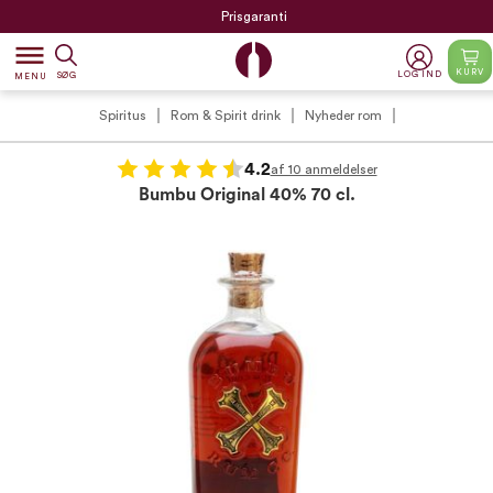
Prisgaranti
dehaze
KURV
LOG IND
SØG
MENU
Spiritus
Rom & Spirit drink
Nyheder rom
4.2
af 10 anmeldelser
Bumbu Original 40% 70 cl.