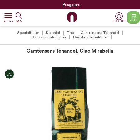
Prisgaranti
dehaze
KURV
LOG IND
SØG
MENU
Specialiteter
Kolonial
The
Carstensens Tehandel
Danske producenter
Danske specialiteter
Carstensens Tehandel, Ciao Mirabella