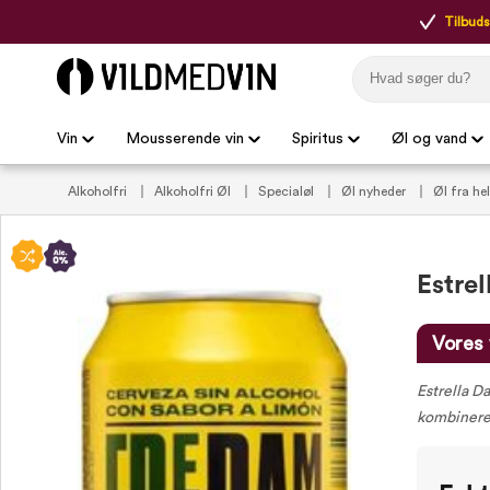
Tilbudsp
Vin
Mousserende vin
Spiritus
Øl og vand
Alkoholfri
Alkoholfri Øl
Specialøl
Øl nyheder
Øl fra he
Estre
Vores 
Estrella D
kombinerer