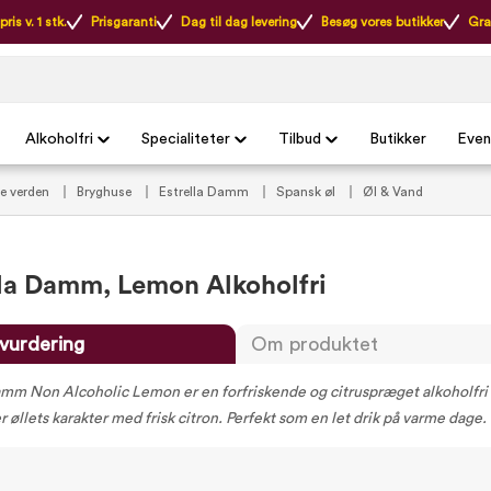
ris v. 1 stk.
Prisgaranti
Dag til dag levering
Besøg vores butikker
Gra
Alkoholfri
Specialiteter
Tilbud
Butikker
Even
le verden
Bryghuse
Estrella Damm
Spansk øl
Øl & Vand
lla Damm, Lemon Alkoholfri
vurdering
Om produktet
amm Non Alcoholic Lemon er en forfriskende og citruspræget alkoholfri 
 øllets karakter med frisk citron. Perfekt som en let drik på varme dage.