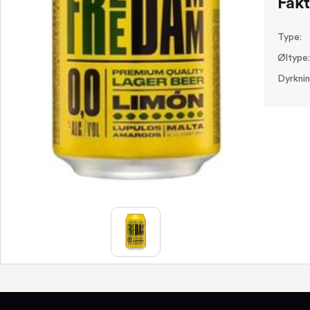
Fak
Type:
Øltype:
Dyrknin