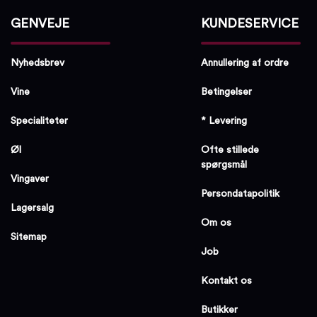
GENVEJE
KUNDESERVICE
Nyhedsbrev
Annullering af ordre
Vine
Betingelser
Specialiteter
* Levering
Øl
Ofte stillede
spørgsmål
Vingaver
Persondatapolitik
Lagersalg
Om os
Sitemap
Job
Kontakt os
Butikker