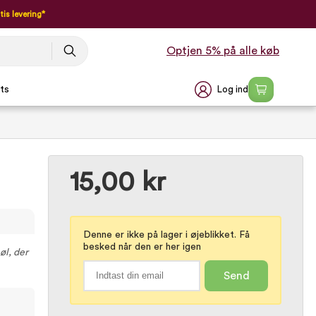
tis levering*
Optjen 5% på alle køb
Log ind
ts
15,00 kr
Denne er ikke på lager i øjeblikket. Få
besked når den er her igen
øl, der
Send