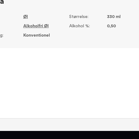
ta
Øl
Størrelse:
330 ml
Alkoholfri Øl
Alkohol %:
0,50
g:
Konventionel