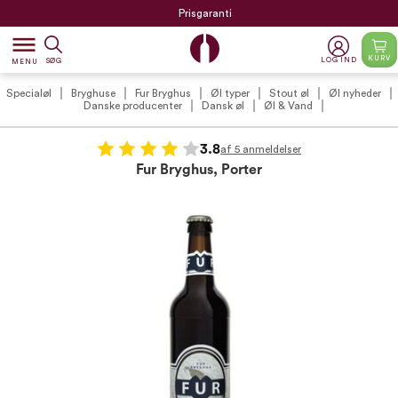
Prisgaranti
dehaze
KURV
LOG IND
SØG
MENU
Specialøl
Bryghuse
Fur Bryghus
Øl typer
Stout øl
Øl nyheder
Danske producenter
Dansk øl
Øl & Vand
3.8
af 5 anmeldelser
Fur Bryghus, Porter