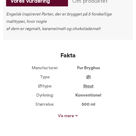
Vores vurdering
Om produktet
Engelsk inspireret Porter, der er brygget på 5 forskellige
malttyper, hvor nogle
af dem er røgmalt, karamelmalt og chokolademalt
Fakta
Manufacturer:
Fur Bryghus
Type:
Øl
Øltype:
Stout
Dyrkning:
Konventionel
Størrelse:
500 ml
Alkohol %:
6,50
Vis mere
Proptype:
Kapsel