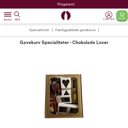
Prisgaranti
dehaze
KURV
LOG IND
SØG
MENU
Specialiteter
Færdigpakkede gavekurve
Gavekurv Specialiteter - Chokolade Lover