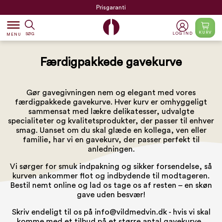
Prisgaranti
dehaze
KURV
LOG IND
SØG
MENU
Færdigpakkede gavekurve
Gør gavegivningen nem og elegant med vores
færdigpakkede gavekurve. Hver kurv er omhyggeligt
sammensat med lækre delikatesser, udvalgte
specialiteter og kvalitetsprodukter, der passer til enhver
smag. Uanset om du skal glæde en kollega, ven eller
familie, har vi en gavekurv, der passer perfekt til
anledningen.
Vi sørger for smuk indpakning og sikker forsendelse, så
kurven ankommer flot og indbydende til modtageren.
Bestil nemt online og lad os tage os af resten – en skøn
gave uden besvær!
Skriv endeligt til os på
info@vildmedvin.dk
- hvis vi skal
komme med et tilbud på et større antal gavekurve.