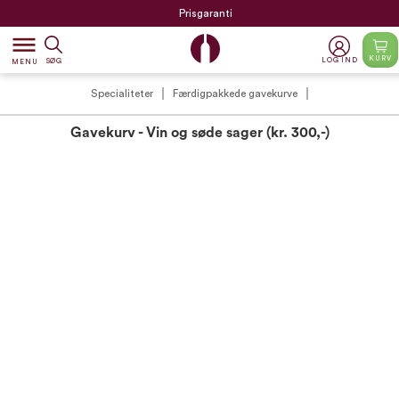
Prisgaranti
dehaze
KURV
LOG IND
SØG
MENU
Specialiteter
Færdigpakkede gavekurve
Gavekurv - Vin og søde sager (kr. 300,-)