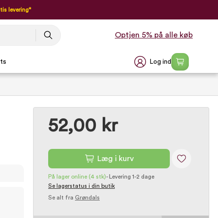
tis levering*
Optjen 5% på alle køb
Log ind
ts
52,00 kr
Læg i kurv
På lager online
(4 stk)
-
Levering 1-2 dage
Se lagerstatus i din butik
Se alt fra
Grøndals