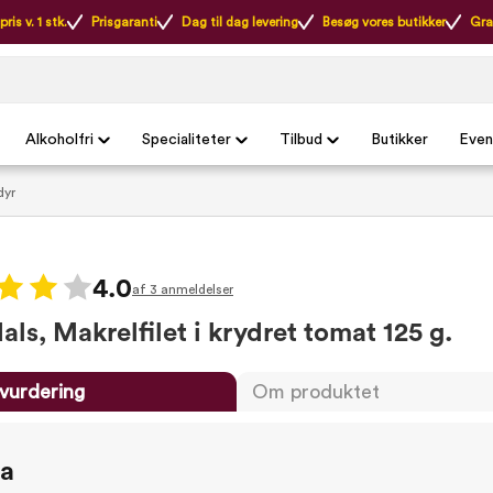
ris v. 1 stk.
Prisgaranti
Dag til dag levering
Besøg vores butikker
Gra
Alkoholfri
Specialiteter
Tilbud
Butikker
Even
dyr
4.0
af 3 anmeldelser
ls, Makrelfilet i krydret tomat 125 g.
vurdering
Om produktet
ta