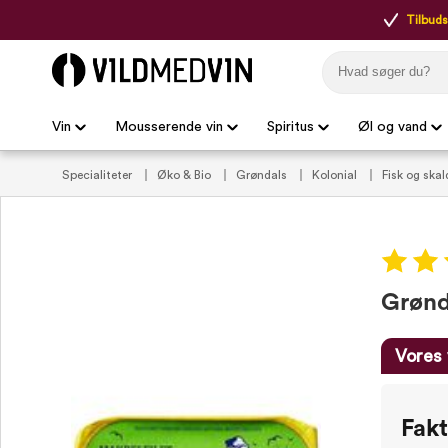
Tilbudsp
Vin
Mousserende vin
Spiritus
Øl og vand
Specialiteter
Øko & Bio
Grøndals
Kolonial
Fisk og skal
Grønda
Vores 
Fak