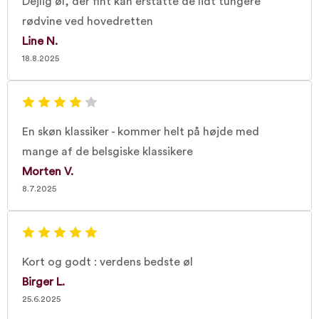
Dejlig øl, der fint kan erstatte de lidt tungere
rødvine ved hovedretten
Line N.
18.8.2025
En skøn klassiker - kommer helt på højde med
mange af de belsgiske klassikere
Morten V.
8.7.2025
Kort og godt : verdens bedste øl
Birger L.
25.6.2025