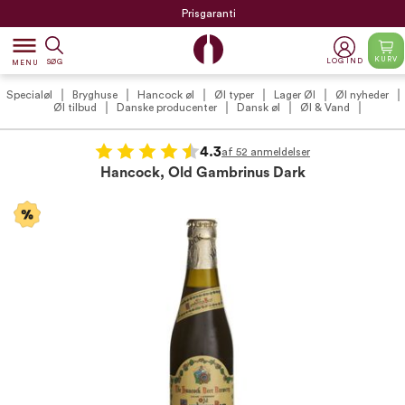
Prisgaranti
dehaze
KURV
LOG IND
SØG
MENU
Specialøl
Bryghuse
Hancock øl
Øl typer
Lager Øl
Øl nyheder
Øl tilbud
Danske producenter
Dansk øl
Øl & Vand
4.3
af 52 anmeldelser
Hancock, Old Gambrinus Dark