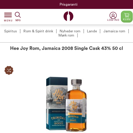
Prisgaranti
dehaze
KURV
LOG IND
SØG
MENU
Spiritus
Rom & Spirit drink
Nyheder rom
Lande
Jamaica rom
Mørk rom
Hee Joy Rom, Jamaica 2008 Single Cask 43% 50 cl