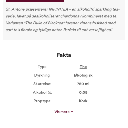
St. Antony præsenterer INFINITEA – en alkoholfri sparkling tea-
serie, lavet på dealkoholiseret chardonnay kombineret med te.
Varianten "The Duke of Blacktea" forener vinens friskhed med
sort te's florale og fyldige noter. Perfekt til enhver lejlighed!
Fakta
Type:
The
Dyrkning:
Økologisk
Størrelse:
750 ml
Alkohol %:
0,05
Proptype:
Kork
Serveres ved:
8-10°C
Vis mere