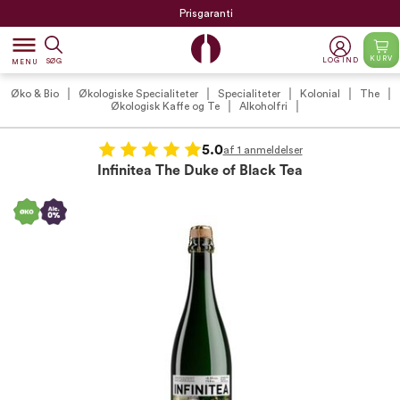
Prisgaranti
dehaze
KURV
LOG IND
SØG
MENU
Øko & Bio
Økologiske Specialiteter
Specialiteter
Kolonial
The
Økologisk Kaffe og Te
Alkoholfri
5.0
af 1 anmeldelser
Infinitea The Duke of Black Tea