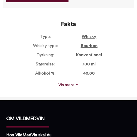
Fakta
Type:
Whisky
Whisky type:
Bourbon
Dyrkning:
Konventionel
Størrelse:
700 ml
Alkohol %:
40,00
Proptype:
Skruelåg
Vis mere
OM VILDMEDVIN
Hos VildMedVin skal du