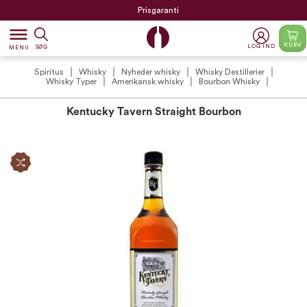
Prisgaranti
dehaze
KURV
LOG IND
SØG
MENU
Spiritus
Whisky
Nyheder whisky
Whisky Destillerier
Whisky Typer
Amerikansk whisky
Bourbon Whisky
Kentucky Tavern Straight Bourbon