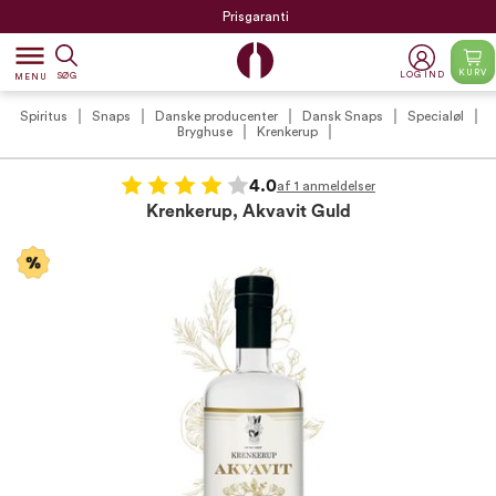
Prisgaranti
dehaze
KURV
LOG IND
SØG
MENU
Spiritus
Snaps
Danske producenter
Dansk Snaps
Specialøl
Bryghuse
Krenkerup
4.0
af 1 anmeldelser
Krenkerup, Akvavit Guld