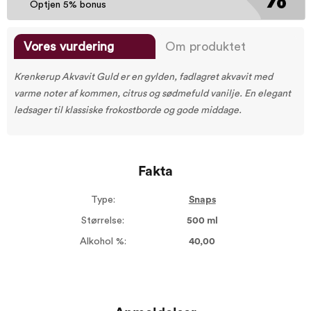
Optjen 5% bonus
Vores vurdering
Om produktet
Krenkerup Akvavit Guld er en gylden, fadlagret akvavit med
varme noter af kommen, citrus og sødmefuld vanilje. En elegant
ledsager til klassiske frokostborde og gode middage.
Fakta
Type:
Snaps
Størrelse:
500 ml
Alkohol %:
40,00