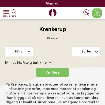
Prisgaranti
dehaze
KURV
LOG IND
SØG
MENU
Krenkerup
28 varer
Filtre
Sorter
Min butik:
Vis flere
På Krenkerup Bryggeri brygges øl på rene råvarer uden
tilsætningsstoffer, men med masser af passion og
historie. På Krenkerup dyrkes eget korn, så bryggerne
kan brygge øl på rene råvarer – kun en kompromisløs
tilgang til kvalitet sikrer rene, velsmagende produkter.