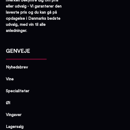
hverken bekymre dig om pris
eller udvalg - Vi garanterer den
laveste pris og du kan gå på
opdagelse i Danmarks bedste
udvalg, med vin til alle
anledninger.
GENVEJE
Nyhedsbrev
Vine
Specialiteter
Øl
Vingaver
Lagersalg