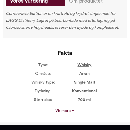
Vores vurdering
Om produktet
Corriecravie Edition er en kraftfuld og krydret single malt fra
LAGG Distillery. Lagret på bourbonfade med efterlagring på
Oloroso sherry hogsheads, leverer den dybde og kompleksitet.
Fakta
Type:
Whisky
Område:
Arran
Whisky type:
Single Malt
Dyrkning:
Konventionel
Størrelse:
700 ml
Alkohol %:
55,00
Vis mere
Røgsmag:
Medium røget
Proptype:
Plastprop