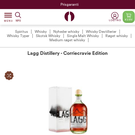
Prisgaranti
dehaze
KURV
LOG IND
SØG
MENU
Spiritus
Whisky
Nyheder whisky
Whisky Destillerier
Whisky Typer
Skotsk Whisky
Single Malt Whisky
Røget whisky
Medium røget whisky
Lagg Distillery - Corriecravie Edition