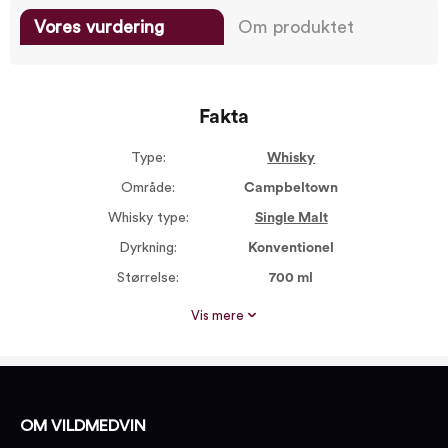
Vores vurdering
Om produktet
Fakta
Type:
Whisky
Område:
Campbeltown
Whisky type:
Single Malt
Dyrkning:
Konventionel
Størrelse:
700 ml
Dyrkning:
Traditionel
Vis mere
Alkohol %:
46,00
Røgsmag:
Medium røget
Proptype:
Plastprop
OM VILDMEDVIN