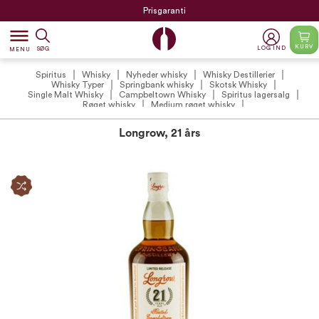
Prisgaranti
dehaze
KURV
LOG IND
SØG
MENU
Spiritus
Whisky
Nyheder whisky
Whisky Destillerier
Whisky Typer
Springbank whisky
Skotsk Whisky
Single Malt Whisky
Campbeltown Whisky
Spiritus lagersalg
Røget whisky
Medium røget whisky
Longrow, 21 års