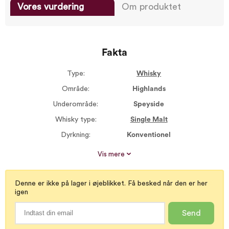
Vores vurdering
Om produktet
Fakta
Type:
Whisky
Område:
Highlands
Underområde:
Speyside
Whisky type:
Single Malt
Dyrkning:
Konventionel
Størrelse:
700 ml
Vis mere
Dyrkning:
Traditionel
Alkohol %:
43,00
Denne er ikke på lager i øjeblikket. Få besked når den er her
igen
Røgsmag:
Ikke røget
Proptype:
Plastprop
Send