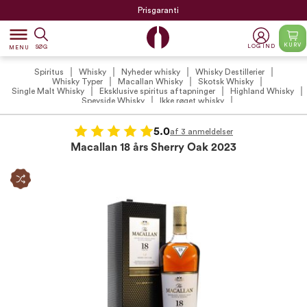
Prisgaranti
dehaze
KURV
LOG IND
SØG
MENU
Spiritus
Whisky
Nyheder whisky
Whisky Destillerier
Whisky Typer
Macallan Whisky
Skotsk Whisky
Single Malt Whisky
Eksklusive spiritus aftapninger
Highland Whisky
Speyside Whisky
Ikke røget whisky
5.0
af 3 anmeldelser
Macallan 18 års Sherry Oak 2023