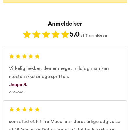
Anmeldelser
5.0
af 3 anmeldelser
Virkelig lækker, den er meget mild og man kan
næsten ikke smage spritten.
Jeppe S.
27.4.2021
som altid et hit fra Macallan - deres årlige udgivelse
af 18 år whisky. Det er noget af det bedste sherry