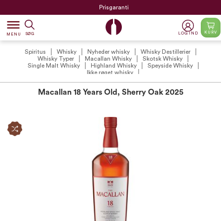
Prisgaranti
dehaze
KURV
LOG IND
SØG
MENU
Spiritus
Whisky
Nyheder whisky
Whisky Destillerier
Whisky Typer
Macallan Whisky
Skotsk Whisky
Single Malt Whisky
Highland Whisky
Speyside Whisky
Ikke røget whisky
Macallan 18 Years Old, Sherry Oak 2025