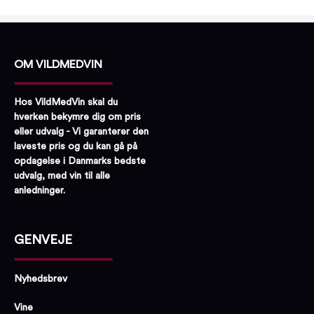
Røgsmag:
Ikke røget
Proptype:
Kork
OM VILDMEDVIN
Hos VildMedVin skal du
hverken bekymre dig om pris
eller udvalg - Vi garanterer den
laveste pris og du kan gå på
opdagelse i Danmarks bedste
udvalg, med vin til alle
anledninger.
GENVEJE
Nyhedsbrev
Vine