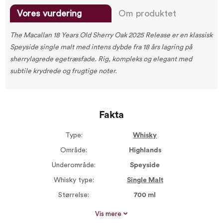
Vores vurdering
Om produktet
The Macallan 18 Years Old Sherry Oak 2025 Release er en klassisk
Speyside single malt med intens dybde fra 18 års lagring på
sherrylagrede egetræsfade. Rig, kompleks og elegant med
subtile krydrede og frugtige noter.
Fakta
Type:
Whisky
Område:
Highlands
Underområde:
Speyside
Whisky type:
Single Malt
Størrelse:
700 ml
Alkohol %:
43,00
Vis mere