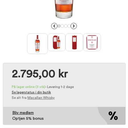
2.795,00 kr
På lager online
(3 stk)
-
Levering 1-2 dage
Se lagerstatus i din butik
Se alt fra
Macallan Whisky
Bliv medlem
Optjen 5% bonus