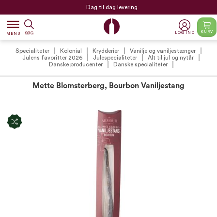
Dag til dag levering
dehaze
KURV
LOG IND
SØG
MENU
Specialiteter
Kolonial
Krydderier
Vanilje og vaniljestænger
Julens favoritter 2026
Julespecialiteter
Alt til jul og nytår
Danske producenter
Danske specialiteter
Mette Blomsterberg, Bourbon Vaniljestang