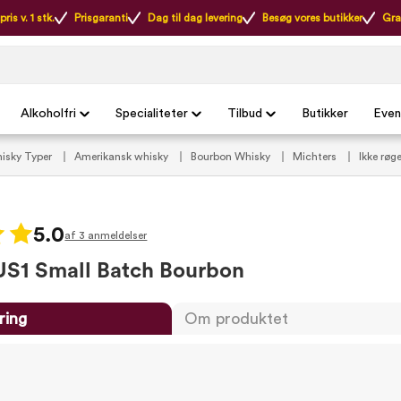
ris v. 1 stk.
Prisgaranti
Dag til dag levering
Besøg vores butikker
Gra
Alkoholfri
Specialiteter
Tilbud
Butikker
Even
isky Typer
Amerikansk whisky
Bourbon Whisky
Michters
Ikke røg
5.0
af 3 anmeldelser
US1 Small Batch Bourbon
ring
Om produktet