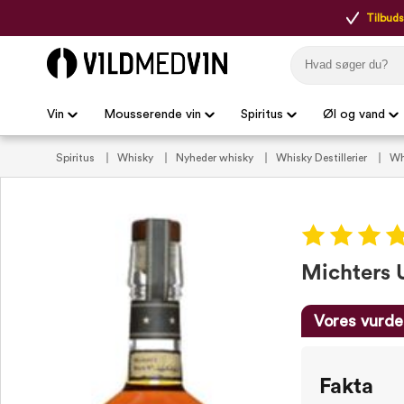
Tilbudsp
Vin
Mousserende vin
Spiritus
Øl og vand
Spiritus
Whisky
Nyheder whisky
Whisky Destillerier
Wh
Michters 
Vores vurde
Fakta