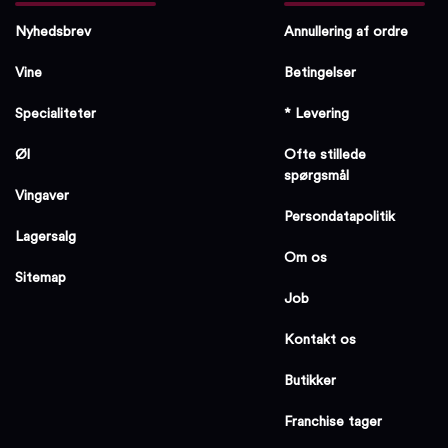
Nyhedsbrev
Annullering af ordre
Vine
Betingelser
Specialiteter
* Levering
Øl
Ofte stillede
spørgsmål
Vingaver
Persondatapolitik
Lagersalg
Om os
Sitemap
Job
Kontakt os
Butikker
Franchise tager