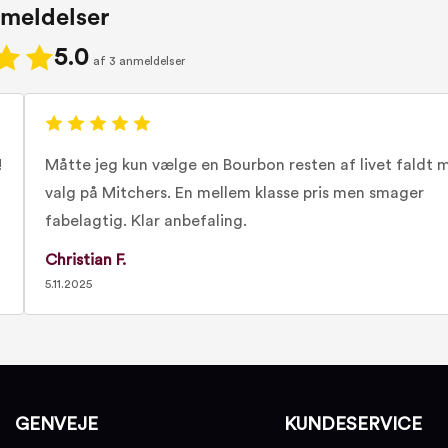
meldelser
5.0
af 3 anmeldelser
!
Måtte jeg kun vælge en Bourbon resten af livet faldt m
valg på Mitchers. En mellem klasse pris men smager
fabelagtig. Klar anbefaling.
Christian F.
5.11.2025
GENVEJE
KUNDESERVICE