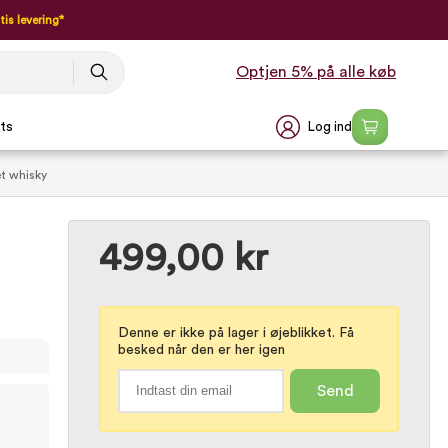
tis levering*
Optjen 5% på alle køb
Log ind
ts
et whisky
499,00 kr
Denne er ikke på lager i øjeblikket. Få
besked når den er her igen
Send