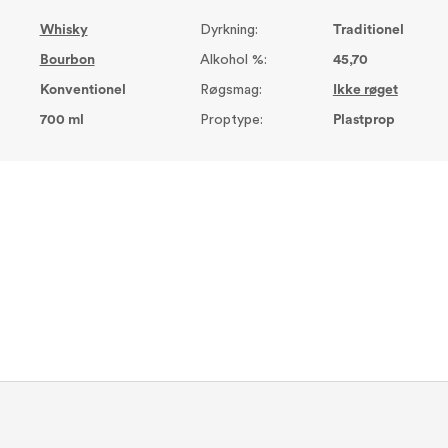
Whisky
Dyrkning:
Traditionel
Bourbon
Alkohol %:
45,70
Konventionel
Røgsmag:
Ikke røget
700 ml
Proptype:
Plastprop