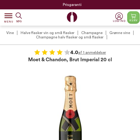
Prisgaranti
dehaze
KURV
LOG IND
SØG
MENU
Vine
Halve flasker vin og små flasker
Champagne
Grønne vine
Champagne halv flasker og små flasker
4.0
af 1 anmeldelser
Moet & Chandon, Brut Imperial 20 cl