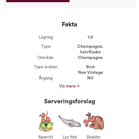
Fakta
Lagring:
1;3
Type:
Champagne,
halvflaske
Område:
Champagne
Type bobler:
Brut
Non Vintage
Årgang:
NV
Vis mere
Dyrkning:
Konventionel
Størrelse:
200 ml
Serveringsforslag
Alkohol %:
12,00
Proptype:
Kork
Vin til:
Aperitif
Lys fisk
Skaldyr
Aperitif
Lys fisk
Skaldyr