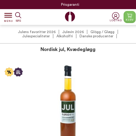
Prisgaranti
dehaze
KURV
LOG IND
SØG
MENU
Julens favoritter 2026
Julevin 2026
Glögg / Gløgg
Julespecialiteter
Alkoholfri
Danske producenter
Nordisk jul, Kvædegløgg