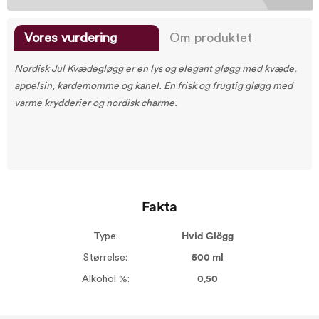
Vores vurdering
Om produktet
Nordisk Jul Kvædegløgg er en lys og elegant gløgg med kvæde,
appelsin, kardemomme og kanel. En frisk og frugtig gløgg med
varme krydderier og nordisk charme.
Fakta
Type:
Hvid Glögg
Størrelse:
500 ml
Alkohol %:
0,50