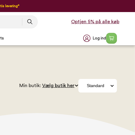
tis levering*
Optjen 5% på alle køb
Log ind
ts
Min butik: