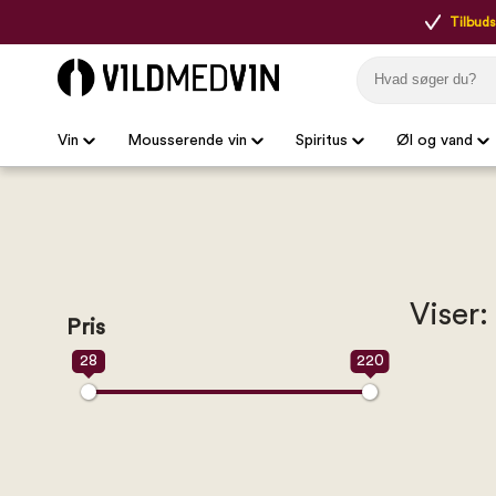
Tilbudsp
Vin
Mousserende vin
Spiritus
Øl og vand
Viser:
Pris
28
220