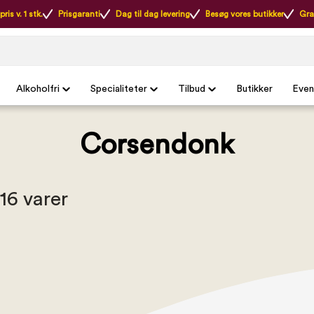
ris v. 1 stk.
Prisgaranti
Dag til dag levering
Besøg vores butikker
Gra
Alkoholfri
Specialiteter
Tilbud
Butikker
Even
Corsendonk
 16 varer