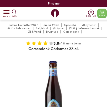
Prisgaranti
dehaze
KURV
LOG IND
SØG
MENU
Julens favoritter 2026
Juleøl 2026
Specialøl
Øl nyheder
Øl fra hele verden
Belgisk øl
Øl typer
Øl til julefrokostbordet
Øl & Vand
Bryghuse
Corsendonk
3.8
af 11 anmeldelser
Corsendonk Christmas 33 cl.