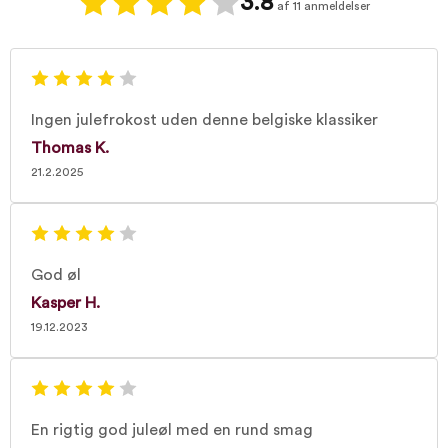
3.8
af 11 anmeldelser
Ingen julefrokost uden denne belgiske klassiker
Thomas K.
21.2.2025
God øl
Kasper H.
19.12.2023
En rigtig god juleøl med en rund smag