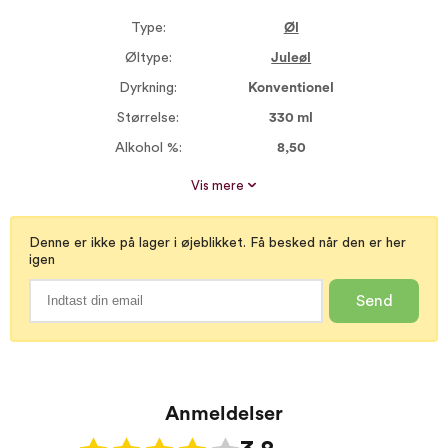
Type:
Øl
Øltype:
Juleøl
Dyrkning:
Konventionel
Størrelse:
330 ml
Alkohol %:
8,50
Proptype:
Kapsel
Vis mere
Denne er ikke på lager i øjeblikket. Få besked når den er her
igen
Send
Anmeldelser