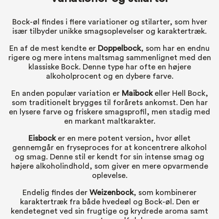
Bock-øl findes i flere variationer og stilarter, som hver
især tilbyder unikke smagsoplevelser og karaktertræk.
En af de mest kendte er
Doppelbock
, som har en endnu
rigere og mere intens maltsmag sammenlignet med den
klassiske Bock. Denne type har ofte en højere
alkoholprocent og en dybere farve.
En anden populær variation er
Maibock
eller Hell Bock,
som traditionelt brygges til forårets ankomst. Den har
en lysere farve og friskere smagsprofil, men stadig med
en markant maltkarakter.
Eisbock
er en mere potent version, hvor øllet
gennemgår en fryseproces for at koncentrere alkohol
og smag. Denne stil er kendt for sin intense smag og
højere alkoholindhold, som giver en mere opvarmende
oplevelse.
Endelig findes der
Weizenbock
, som kombinerer
karaktertræk fra både hvedeøl og Bock-øl. Den er
kendetegnet ved sin frugtige og krydrede aroma samt