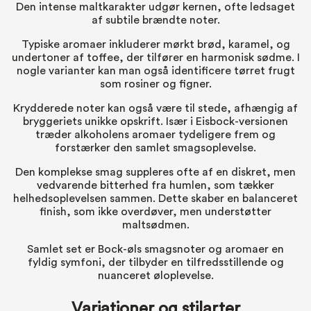
Den intense maltkarakter udgør kernen, ofte ledsaget
af subtile brændte noter.
Typiske aromaer inkluderer mørkt brød, karamel, og
undertoner af toffee, der tilfører en harmonisk sødme. I
nogle varianter kan man også identificere tørret frugt
som rosiner og figner.
Krydderede noter kan også være til stede, afhængig af
bryggeriets unikke opskrift. Især i Eisbock-versionen
træder alkoholens aromaer tydeligere frem og
forstærker den samlet smagsoplevelse.
Den komplekse smag suppleres ofte af en diskret, men
vedvarende bitterhed fra humlen, som tækker
helhedsoplevelsen sammen. Dette skaber en balanceret
finish, som ikke overdøver, men understøtter
maltsødmen.
Samlet set er Bock-øls smagsnoter og aromaer en
fyldig symfoni, der tilbyder en tilfredsstillende og
nuanceret øloplevelse.
Variationer og stilarter