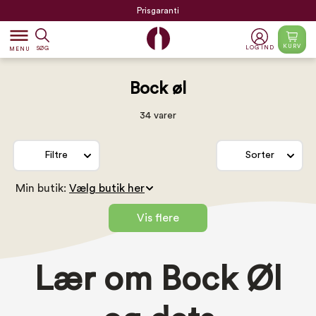
Prisgaranti
dehaze
KURV
LOG IND
SØG
MENU
Bock øl
34 varer
Filtre
Sorter
Min butik:
Vis flere
Lær om Bock Øl