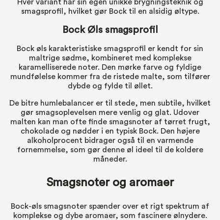
Hver variant har sin egen unikke brygningsteknik og
smagsprofil, hvilket gør Bock til en alsidig øltype.
Bock Øls smagsprofil
Bock øls karakteristiske smagsprofil er kendt for sin
maltrige sødme, kombineret med komplekse
karamelliserede noter. Den mørke farve og fyldige
mundfølelse kommer fra de ristede malte, som tilfører
dybde og fylde til øllet.
De bitre humlebalancer er til stede, men subtile, hvilket
gør smagsoplevelsen mere venlig og glat. Udover
malten kan man ofte finde smagsnoter af tørret frugt,
chokolade og nødder i en typisk Bock. Den højere
alkoholprocent bidrager også til en varmende
fornemmelse, som gør denne øl ideel til de koldere
måneder.
Smagsnoter og aromaer
Bock-øls smagsnoter spænder over et rigt spektrum af
komplekse og dybe aromaer, som fascinere ølnydere.