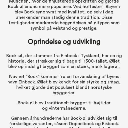
München, hvor de finjusterede opskriften og gjorde
Bock øl endnu mere populære. Ved hoffester i Bayern
blev Bock synonymt med kvalitet, og selv i dag
anerkender man stadig denne tradition. Disse
festligheder markerede begyndelsen på øltypen som
symbol på velstand og prestige.
Oprindelse og udvikling
Bock-øl, der stammer fra Einbeck i Tyskland, har en rig
historie, der strækker sig tilbage til 1300-tallet. Øllet
blev oprindeligt brygget som en stærk, mørk lagerøl.
Navnet "Bock" kommer fra en forvanskning af byens
navn Einbeck. Øllet blev kendt for sin styrke og smag,
hvilket gjorde det populært blandt nordtyske
bryggerier.
Bock-øl blev traditionelt brygget til højtider
og vintermånederne.
Gennem århundrederne har Bock-øl udviklet sig til
forskellige varianter, såsom Doppelbock og Eisbock.