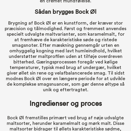
en cremet mundfølelse.
Sådan brygges Bock Øl
Brygning af Bock Øl er en kunstform, der kræver stor
præcision og tålmodighed. Først og fremmest anvendes
specielt udvalgte maltvarianter, som karamelmalt, for
at fremhæve de karakteristiske søde og ristede
smagsnoter. Efter mæskning gennemgår urten en
omhyggelig kogning med lavt humleindhold, hvilket
understøtter maltprofilen uden at tilføje overdreven
bitterhed. Gæringsprocessen foregår ved kølige
temperaturer, typisk med brug af undergær, hvilket
giver øllet sin rene og velafbalancerede smag. Til sidst
modnes Bock Øl over en længere periode for at udvikle
de komplekse smagsnuancer, som gør denne øltype så
unik og eftertragtet.
Ingredienser og proces
Bock Øl fremstilles primært ved brug af nøje udvalgte
maltsorter, herunder karamelmalt og mørk malt. Disse
maltsorter bidrager til øllets karakteristiske sødme,