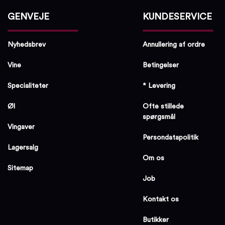
GENVEJE
KUNDESERVICE
Nyhedsbrev
Annullering af ordre
Vine
Betingelser
Specialiteter
* Levering
Øl
Ofte stillede
spørgsmål
Vingaver
Persondatapolitik
Lagersalg
Om os
Sitemap
Job
Kontakt os
Butikker