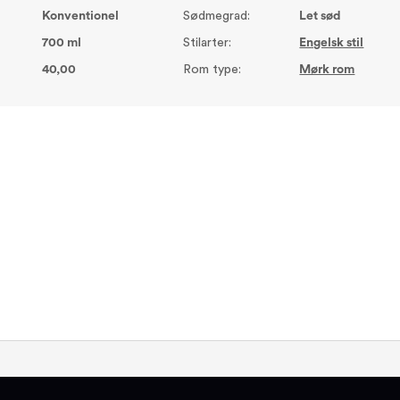
Konventionel
Sødmegrad:
Let sød
700 ml
Stilarter:
Engelsk stil
40,00
Rom type:
Mørk rom