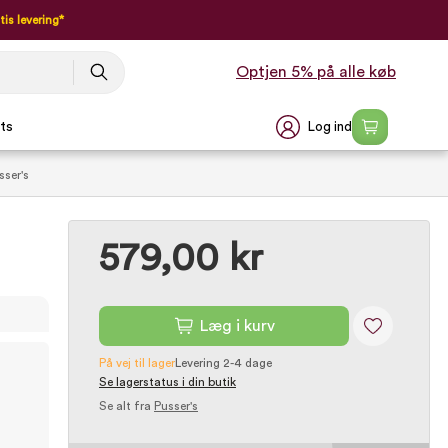
tis levering*
Optjen 5% på alle køb
Log ind
ts
sser's
579,00 kr
Læg i kurv
På vej til lager
Levering 2-4 dage
Se lagerstatus i din butik
Se alt fra
Pusser's