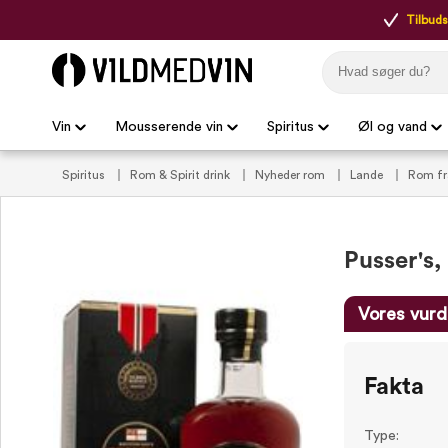
Tilbudsp
Vin
Mousserende vin
Spiritus
Øl og vand
Spiritus
Rom & Spirit drink
Nyheder rom
Lande
Rom f
Pusser's,
Vores vurd
Fakta
Type: