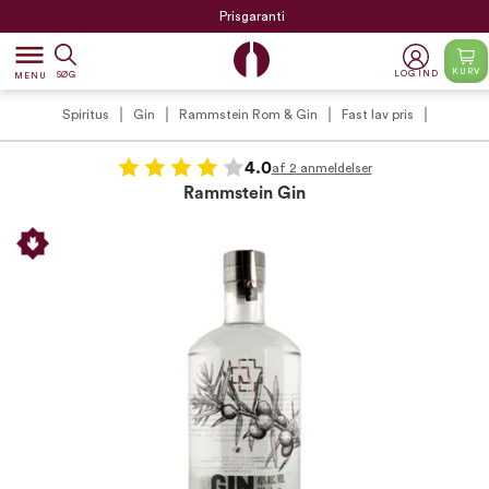
Prisgaranti
dehaze
KURV
LOG IND
SØG
MENU
Spiritus
Gin
Rammstein Rom & Gin
Fast lav pris
4.0
af 2 anmeldelser
Rammstein Gin