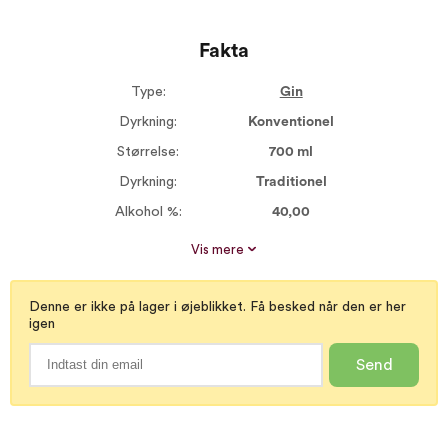
Fakta
Type:
Gin
Dyrkning:
Konventionel
Størrelse:
700 ml
Dyrkning:
Traditionel
Alkohol %:
40,00
Proptype:
Plastprop
Vis mere
Denne er ikke på lager i øjeblikket. Få besked når den er her
igen
Send