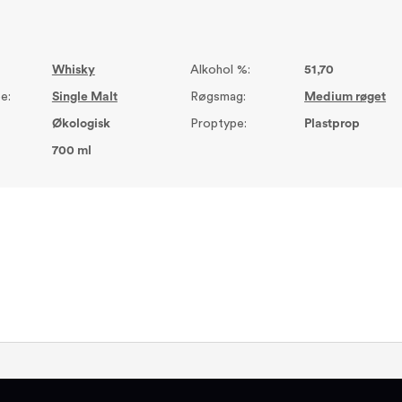
Whisky
Alkohol %:
51,70
e:
Single Malt
Røgsmag:
Medium røget
Økologisk
Proptype:
Plastprop
700 ml