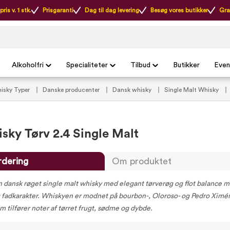
ris v. 1 stk.
Prisgaranti
Dag til dag levering
Besøg vores butikker
Gra
Alkoholfri
Specialiteter
Tilbud
Butikker
Even
isky Typer
Danske producenter
Dansk whisky
Single Malt Whisky
isky Tørv 2.4 Single Malt
rdering
Om produktet
n dansk røget single malt whisky med elegant tørverøg og flot balance 
 fadkarakter. Whiskyen er modnet på bourbon-, Oloroso- og Pedro Ximé
m tilfører noter af tørret frugt, sødme og dybde.