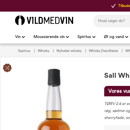
Tilbudsp
Vin
Mousserende vin
Spiritus
Øl og vand
Spiritus
Whisky
Nyheder whisky
Whisky Destillerier
Wh
whisky
Medium røget whisky
Sall Wh
Vores vu
TØRV 2.4 er e
røg, sødme og
sherryfade, so