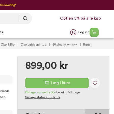
tis levering*
Optjen 5% på alle køb
Log ind
ts
Øko & Bio
Økologisk spiritus
Økologisk whisky
Røget
899,00 kr
Læg i kurv
mellem
På lager online
(1 stk)
-
Levering 1-2 dage
nez-
Se lagerstatus i din butik