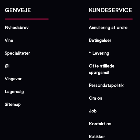
GENVEJE
KUNDESERVICE
Nyhedsbrev
Annullering af ordre
Vine
Betingelser
Specialiteter
* Levering
Øl
Ofte stillede
spørgsmål
Vingaver
Persondatapolitik
Lagersalg
Om os
Sitemap
Job
Kontakt os
Butikker