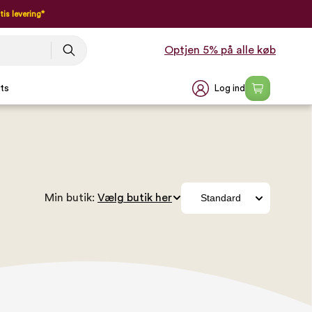
tis levering*
Optjen 5% på alle køb
Log ind
ts
Min butik: