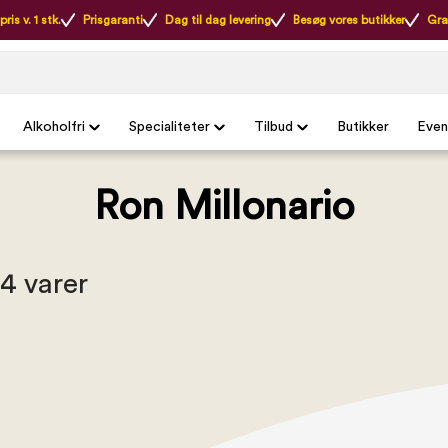
ris v. 1 stk.
Prisgaranti
Dag til dag levering
Besøg vores butikker
Gra
Alkoholfri
Specialiteter
Tilbud
Butikker
Even
Ron Millonario
 4 varer