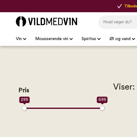
Tilbudsp
Vin
Mousserende vin
Spiritus
Øl og vand
Viser:
Pris
299
699