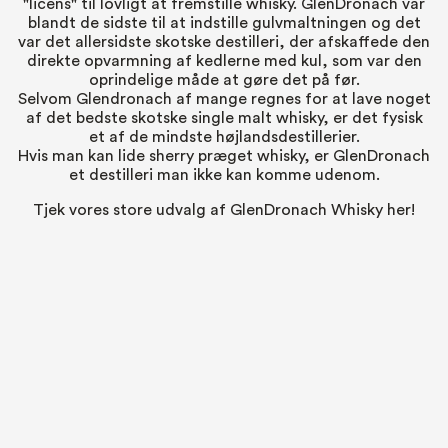
"licens" til lovligt at fremstille whisky. GlenDronach var
blandt de sidste til at indstille gulvmaltningen og det
var det allersidste skotske destilleri, der afskaffede den
direkte opvarmning af kedlerne med kul, som var den
oprindelige måde at gøre det på før.
Selvom Glendronach af mange regnes for at lave noget
af det bedste skotske single malt whisky, er det fysisk
et af de mindste højlandsdestillerier.
Hvis man kan lide sherry præget whisky, er GlenDronach
et destilleri man ikke kan komme udenom.
Tjek vores store udvalg af GlenDronach Whisky her!