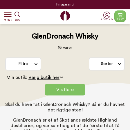
Prisgaranti
dehaze
KURV
LOG IND
SØG
MENU
GlenDronach Whisky
16 varer
Filtre
Sorter
Min butik:
Vis flere
Skal du have fat i GlenDronach Whisky? Så er du havnet
det rigtige sted!
GlenDronach er et af Skotlands ældste Highland
destillerier, og var samtidig et af de første til at få