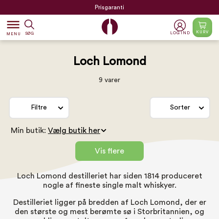
Prisgaranti
dehaze
KURV
LOG IND
SØG
MENU
Loch Lomond
9 varer
Filtre
Sorter
Min butik:
Vis flere
Loch Lomond destilleriet har siden 1814 produceret
nogle af fineste single malt whiskyer.
Destilleriet ligger på bredden af Loch Lomond, der er
den største og mest berømte sø i Storbritannien, og