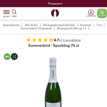
Prisgaranti
dehaze
KURV
LOG IND
SØG
MENU
Specialiteter
Øko & Bio
Økologiske Specialiteter
Kolonial
The
Summerbird Chokolade
Økologisk Kaffe og Te
4.7
af 3 anmeldelser
Summerbird - Sparkling 75 cl