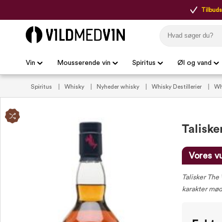
Tilbudsp
Vin
Mousserende vin
Spiritus
Øl og vand
Spiritus
Whisky
Nyheder whisky
Whisky Destillerier
Wh
Taliske
Vores v
Talisker The 
karakter møde