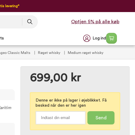
tis levering*
Optjen 5% på alle køb
Log ind
ts
ageo Classic Malts
Røget whisky
Medium røget whisky
699,00 kr
Denne er ikke på lager i øjeblikket. Få
besked når den er her igen
aritim
Send