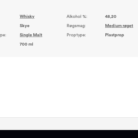
Whisky
Alkohol %:
48,20
Skye
Røgsmag:
Medium røget
pe:
Single Malt
Proptype:
Plastprop
:
700 ml