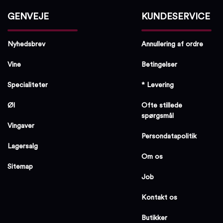
GENVEJE
KUNDESERVICE
Nyhedsbrev
Annullering af ordre
Vine
Betingelser
Specialiteter
* Levering
Øl
Ofte stillede
spørgsmål
Vingaver
Persondatapolitik
Lagersalg
Om os
Sitemap
Job
Kontakt os
Butikker