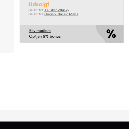
Udsolgt
Se alt fra
Talisker Whisky
Se alt fra
Diageo Classic Malts
Bliv medlem
Optjen 5% bonus