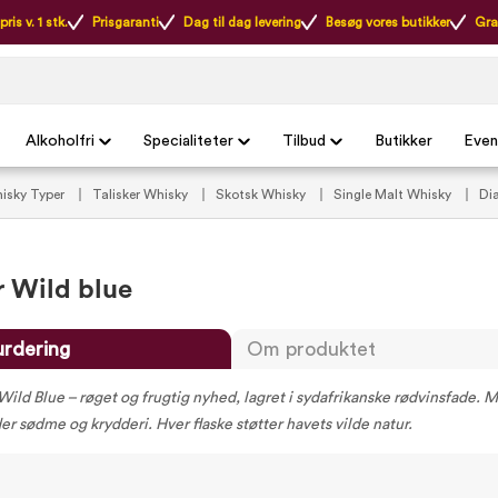
ris v. 1 stk.
Prisgaranti
Dag til dag levering
Besøg vores butikker
Gra
Alkoholfri
Specialiteter
Tilbud
Butikker
Even
isky Typer
Talisker Whisky
Skotsk Whisky
Single Malt Whisky
Di
r Wild blue
urdering
Om produktet
Wild Blue – røget og frugtig nyhed, lagret i sydafrikanske rødvinsfade. M
r sødme og krydderi. Hver flaske støtter havets vilde natur.