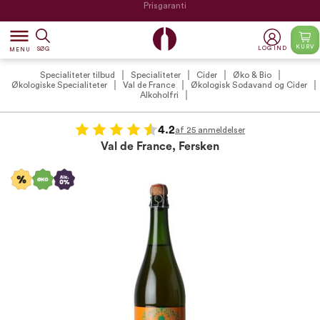
Prisgaranti
dehaze
KURV
LOG IND
SØG
MENU
Specialiteter tilbud
Specialiteter
Cider
Øko & Bio
Økologiske Specialiteter
Val de France
Økologisk Sodavand og Cider
Alkoholfri
4.2
af 25 anmeldelser
Val de France, Fersken