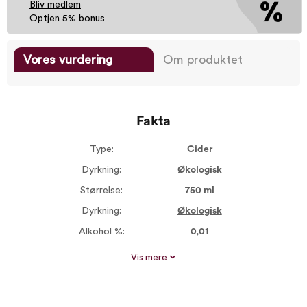
Bliv medlem
Optjen 5% bonus
Vores vurdering
Om produktet
Fakta
Type:
Cider
Dyrkning:
Økologisk
Størrelse:
750 ml
Dyrkning:
Økologisk
Alkohol %:
0,01
Proptype:
Kork
Vis mere