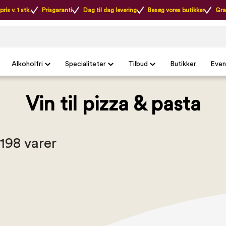
ris v. 1 stk.
Prisgaranti
Dag til dag levering
Besøg vores butikker
Gra
Alkoholfri
Specialiteter
Tilbud
Butikker
Even
Vin til pizza & pasta
 198 varer