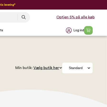
tis levering*
Optjen 5% på alle køb
Log ind
ts
Min butik: