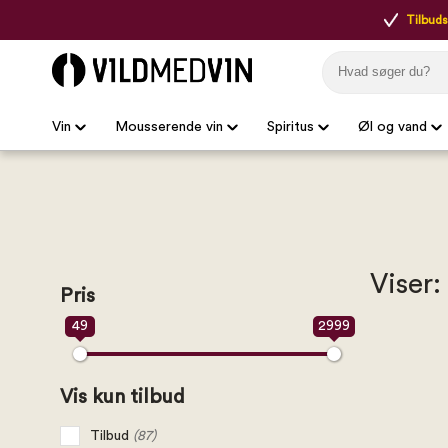
Tilbudsp
Vin
Mousserende vin
Spiritus
Øl og vand
Viser:
Pris
49
2999
Vis kun tilbud
Tilbud
(87)