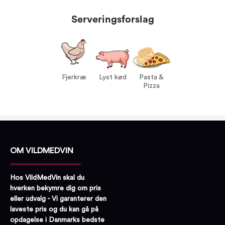
Proptype:
Kork
Serveringsforslag
Druer:
Barbera 100%
Serveres ved:
15-17°C
Vin til:
Fjerkræ
Lyst kød
Pasta & Pizza
Fjerkræ
Lyst kød
Pasta &
Pizza
OM VILDMEDVIN
Hos VildMedVin skal du
hverken bekymre dig om pris
eller udvalg - Vi garanterer den
laveste pris og du kan gå på
opdagelse i Danmarks bedste