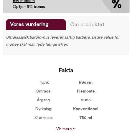
Bliv medlem
Optjen 5% bonus
Vores vurdering
Om produktet
Ultraklassisk Barolo-hus leverer saftig Barbera. Bedre value for
money skal man lede længe efter.
Fakta
Type:
Rødvin
Område:
Piemonte
Årgang:
2023
Dyrkning:
Konventionel
Størrelse:
750 ml
Alkohol %:
13,00
Vis mere