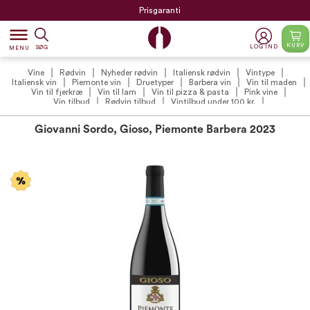
Prisgaranti
dehaze
KURV
LOG IND
SØG
MENU
Vine
Rødvin
Nyheder rødvin
Italiensk rødvin
Vintype
Italiensk vin
Piemonte vin
Druetyper
Barbera vin
Vin til maden
Vin til fjerkræ
Vin til lam
Vin til pizza & pasta
Pink vine
Vin tilbud
Rødvin tilbud
Vintilbud under 100 kr.
Giovanni Sordo, Gioso, Piemonte Barbera 2023