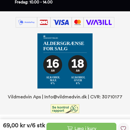
Fredag: 10.00 - 14.00
Vildmedvin Aps |
Info@vildmedvin.dk
| CVR: 30710177
69,00 kr
v/6 stk
Læg i kurv