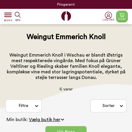
Prisgaranti
dehaze
KURV
LOG IND
SØG
MENU
Weingut Emmerich Knoll
Weingut Emmerich Knoll i Wachau er blandt Østrigs
mest respekterede vingårde. Med fokus på Grüner
Veltliner og Riesling skaber familien Knoll elegante,
komplekse vine med stor lagringspotentiale, dyrket på
stejle terrasser langs Donau.
6 varer
Filtre
Sorter
Min butik: