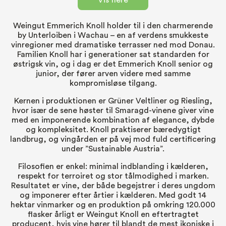
Vis flere
Weingut Emmerich Knoll holder til i den charmerende
by Unterloiben i Wachau – en af verdens smukkeste
vinregioner med dramatiske terrasser ned mod Donau.
Familien Knoll har i generationer sat standarden for
østrigsk vin, og i dag er det Emmerich Knoll senior og
junior, der fører arven videre med samme
kompromisløse tilgang.
Kernen i produktionen er Grüner Veltliner og Riesling,
hvor især de sene høster til Smaragd-vinene giver vine
med en imponerende kombination af elegance, dybde
og kompleksitet. Knoll praktiserer bæredygtigt
landbrug, og vingården er på vej mod fuld certificering
under ”Sustainable Austria”.
Filosofien er enkel: minimal indblanding i kælderen,
respekt for terroiret og stor tålmodighed i marken.
Resultatet er vine, der både begejstrer i deres ungdom
og imponerer efter årtier i kælderen. Med godt 14
hektar vinmarker og en produktion på omkring 120.000
flasker årligt er Weingut Knoll en eftertragtet
producent, hvis vine hører til blandt de mest ikoniske i